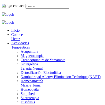
Inicio
Conoce
Heraz
Actividades
Terapéuticas
Acupuntura
Magnetoterapia
Creaneopuntura de Yamamoto
Sintergética
Terapia Neural
Detoxificación Electrolítica
Nambudripad Allergy Elimination Technique (NAET)
Homeosiniatría
Masaje Tuina
Homeopatía
Soquibed
Sueroterapia
Discólisis