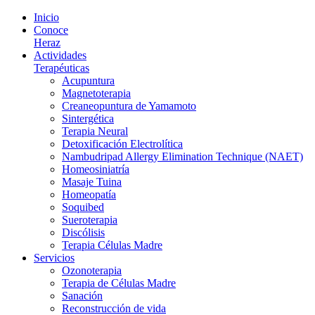
Inicio
Conoce
Heraz
Actividades
Terapéuticas
Acupuntura
Magnetoterapia
Creaneopuntura de Yamamoto
Sintergética
Terapia Neural
Detoxificación Electrolítica
Nambudripad Allergy Elimination Technique (NAET)
Homeosiniatría
Masaje Tuina
Homeopatía
Soquibed
Sueroterapia
Discólisis
Terapia Células Madre
Servicios
Ozonoterapia
Terapia de Células Madre
Sanación
Reconstrucción de vida